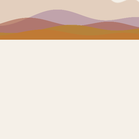
1 000 
objets patrimoniaux décrits dans
que nous déployons et héberge
— ILS NOUS FONT CONFIANCE