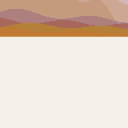
To
0
0+
OCKAGE HÉBERGÉ
BASES DE DONNÉES GÉRÉES
PAYS
107 INSTITUTIONS ACCOMPAGNÉES