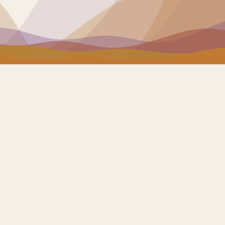
000
0 
 les bases
DE ST
ons.