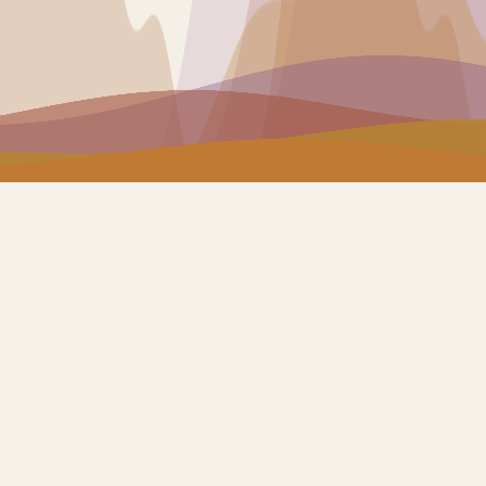
2 471
668
objets patrimoniaux
décrits dans les bases